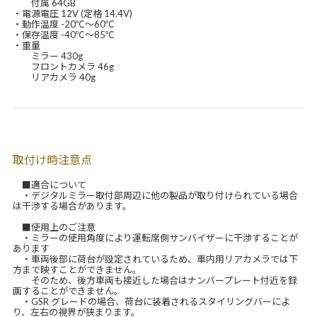
付属 64GB
・電源電圧 12V (定格 14.4V)
・動作温度 -20℃～60℃
・保存温度 -40℃～85℃
・重量
ミラー 430g
フロントカメラ 46g
リアカメラ 40g
取付け時注意点
■適合について
・デジタルミラー取付部周辺に他の製品が取り付けられている場合
は干渉する場合があります。
■使用上のご注意
・ミラーの使用角度により運転席側サンバイザーに干渉することが
あります
・車両後部に荷台が設定されているため、車内用リアカメラでは下
方まで映すことができません。
そのため、後方車両も接近した場合はナンバープレート付近を録
画することができません。
・GSR グレードの場合、荷台に装着されるスタイリングバーによ
り、左右の視界が狭まります。