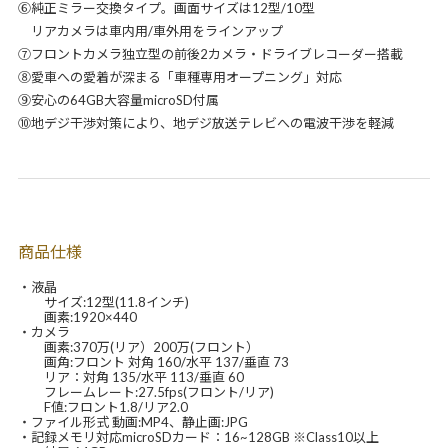
⑥純正ミラー交換タイプ。画面サイズは12型/10型
リアカメラは車内用/車外用をラインアップ
⑦フロントカメラ独立型の前後2カメラ・ドライブレコーダー搭載
⑧愛車への愛着が深まる「車種専用オープニング」対応
⑨安心の64GB大容量microSD付属
⑩地デジ干渉対策により、地デジ放送テレビへの電波干渉を軽減
商品仕様
・液晶
サイズ:12型(11.8インチ)
画素:1920×440
・カメラ
画素:370万(リア）200万(フロント）
画角:フロント 対角 160/水平 137/垂直 73
リア：対角 135/水平 113/垂直 60
フレームレート:27.5fps(フロント/リア)
F値:フロント1.8/リア2.0
・ファイル形式 動画:MP4、静止画:JPG
・記録メモリ対応microSDカード：16~128GB ※Class10以上