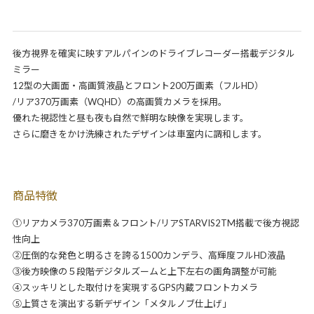
後方視界を確実に映すアルパインのドライブレコーダー搭載デジタル
ミラー
12型の大画面・高画質液晶とフロント200万画素（フルHD）
/リア370万画素（WQHD）の高画質カメラを採用。
優れた視認性と昼も夜も自然で鮮明な映像を実現します。
さらに磨きをかけ洗練されたデザインは車室内に調和します。
商品特徴
①リアカメラ370万画素＆フロント/リアSTARVIS2TM搭載で後方視認
性向上
②圧倒的な発色と明るさを誇る1500カンデラ、高輝度フルHD液晶
③後方映像の５段階デジタルズームと上下左右の画角調整が可能
④スッキリとした取付けを実現するGPS内蔵フロントカメラ
⑤上質さを演出する新デザイン「メタルノブ仕上げ」