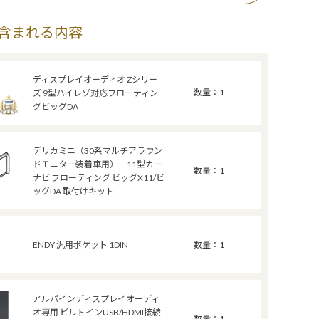
含まれる内容
ディスプレイオーディオ Zシリー
数量：1
ズ 9型ハイレゾ対応フローティン
グビッグDA
デリカミニ（30系マルチアラウン
ドモニター装着車用） 11型カー
数量：1
ナビ フローティング ビッグX11/ビ
ッグDA 取付けキット
ENDY 汎用ポケット 1DIN
数量：1
アルパインディスプレイオーディ
オ専用 ビルトインUSB/HDMI接続
数量：1