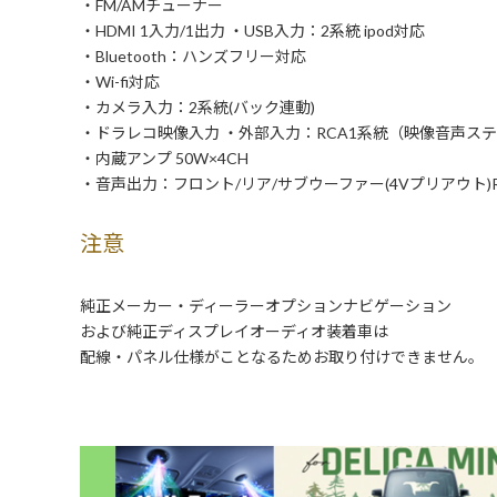
・FM/AMチューナー
・HDMI 1入力/1出力 ・USB入力：2系統 ipod対応
・Bluetooth：ハンズフリー対応
・Wi-fi対応
・カメラ入力：2系統(バック連動)
・ドラレコ映像入力 ・外部入力：RCA1系統（映像音声ス
・内蔵アンプ 50W×4CH
・音声出力：フロント/リア/サブウーファー(4Vプリアウト)R
注意
純正メーカー・ディーラーオプションナビゲーション
および純正ディスプレイオーディオ装着車は
配線・パネル仕様がことなるためお取り付けできません。