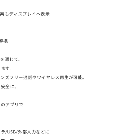
地図も音楽もディスプレイへ表示
も連携
リを通じて、
きます。
 ハンズフリー通話やワイヤレス再生が可能。
も安全に、
りのアプリで
/USB/外部入力などに