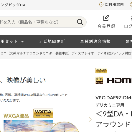
ご利用案内
ィングビッグDA
会員登録
ロ
専用セット
ナビ地図更新
車種別適合情報
お
リカミニ（30系マルチアラウンドモニター装着車用）ディスプレイオーディオ9型ハイレゾ対応フ
VPC-DAF9Z-DM
デリカミニ専用
＜9型DA・
アラウンド