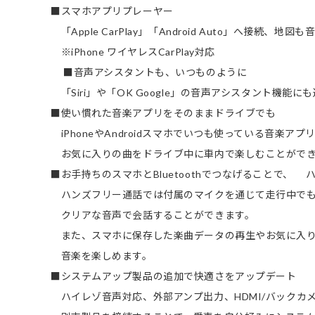
■スマホアプリプレーヤー
「Apple CarPlay」「Android Auto」へ接続、
※iPhone ワイヤレスCarPlay対応
■音声アシスタントも、いつものように
「Siri」や「OK Google」の音声アシスタント機能に
■使い慣れた音楽アプリをそのままドライブでも
iPhoneやAndroidスマホでいつも使っている音楽アプ
お気に入りの曲をドライブ中に車内で楽しむことがで
■お手持ちのスマホとBluetoothでつなげることで、
ハンズフリー通話では付属のマイクを通じて走行中で
クリアな音声で会話することができます。
また、スマホに保存した楽曲データの再生やお気に入
音楽を楽しめます。
■システムアップ製品の追加で快適さをアップデート
ハイレゾ音声対応、外部アンプ出力、HDMI/バックカメラ