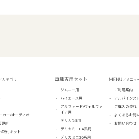
車種専用セット
MENU
／カテゴリ
／メニュ
ジムニー用
ご利用案内
ー
ハイエース用
アルパインス
アルファード/ヴェルファ
ご購入の流れ
イア用
ーカー/オーディオ
よくあるお問
デリカD:5用
図更新
お問い合わせ
デリカミニBA系用
/取付キット
デリカミニ30系用