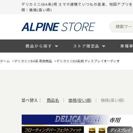
デリカミニ(BA系)用 スマホ連携でいつもの音楽、地図アプリ
順：価格(高い順)
商品から探す
ストア限定品
車種
ホーム
>
デリカミニBA系 専用商品
>
デリカミニBA系用 ディスプレイオーディオ
並べ替え：
商品名
価格(安い順)
価格(高い順)