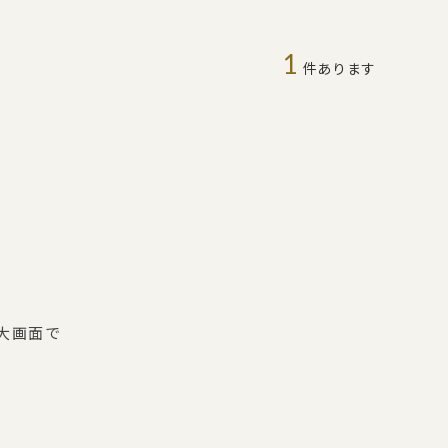
1
件あります
を大画面で