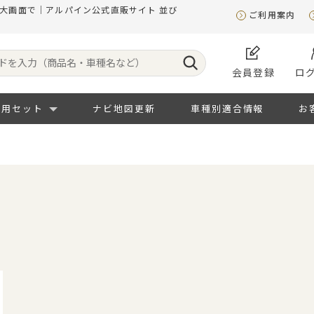
を大画面で｜アルパイン公式直販サイト 並び
ご利用案内
会員登録
ロ
専用セット
ナビ地図更新
車種別適合情報
お