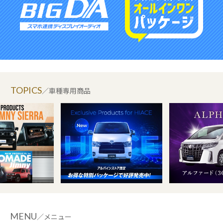
TOPICS
／車種専用商品
MENU
／メニュー