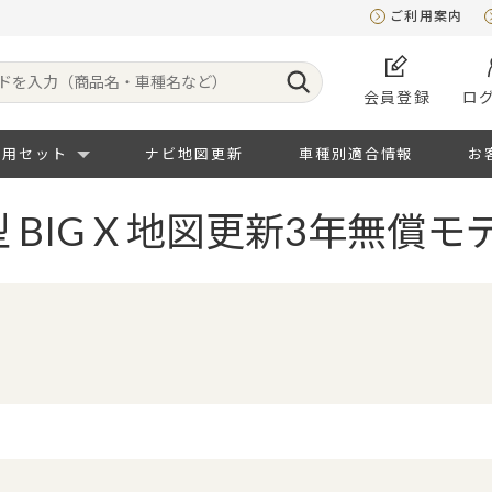
ご利用案内
会員登録
ロ
専用セット
ナビ地図更新
車種別適合情報
お
型 BIG X 地図更新3年無償モ