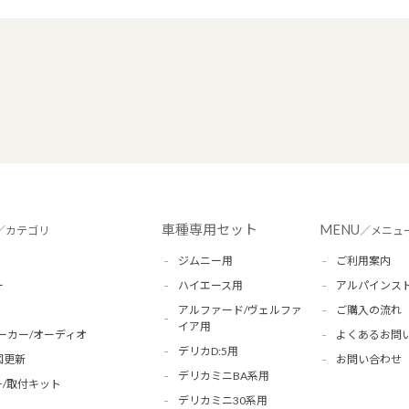
車種専用セット
MENU
／カテゴリ
／メニュ
ジムニー用
ご利用案内
ー
ハイエース用
アルパインス
アルファード/ヴェルファ
ご購入の流れ
イア用
ーカー/オーディオ
よくあるお問
デリカD:5用
図更新
お問い合わせ
デリカミニBA系用
/取付キット
デリカミニ30系用