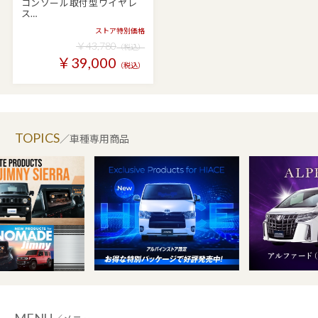
コンソール取付型ワイヤレ
ス…
ストア特別価格
￥43,780
（税込）
￥39,000
（税込）
TOPICS
／車種専用商品
MENU