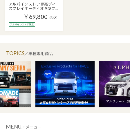
アルパインストア専売ディ
スプレイオーディオ 9型フ…
￥69,800
（税込）
TOPICS
／車種専用商品
MENU
／メニュー