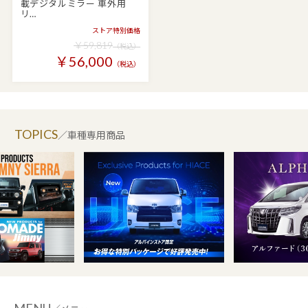
載デジタルミラー 車外用
リ…
ストア特別価格
￥59,819
（税込）
￥56,000
（税込）
TOPICS
／車種専用商品
MENU