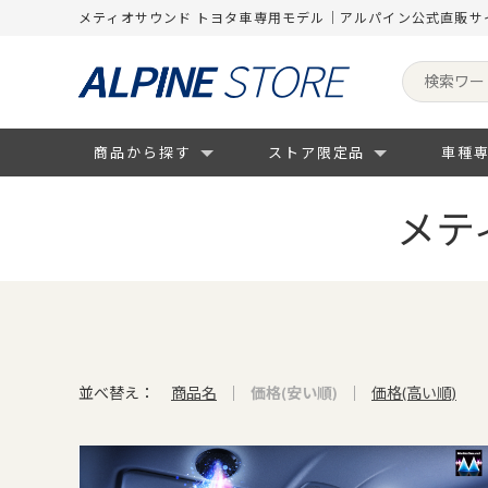
メティオサウンド トヨタ車専用モデル｜アルパイン公式直販サイ
商品から探す
ストア限定品
車種
メテ
並べ替え：
商品名
価格(安い順)
価格(高い順)