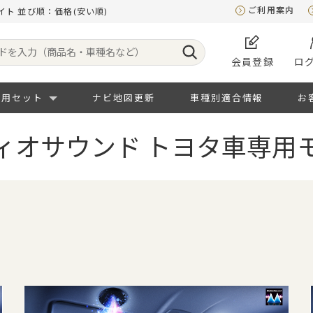
ご利用案内
ト 並び順：価格(安い順)
会員登録
ロ
専用セット
ナビ地図更新
車種別適合情報
お
ィオサウンド トヨタ車専用