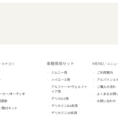
車種専用セット
MENU
／カテゴリ
／メニュ
ジムニー用
ご利用案内
ー
ハイエース用
アルパインス
アルファード/ヴェルファ
ご購入の流れ
イア用
ーカー/オーディオ
よくあるお問
デリカD:5用
図更新
お問い合わせ
デリカミニBA系用
/取付キット
デリカミニ30系用