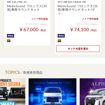
MS-165-FRX-3S
VPC-MS165-FRX3S-DS
MetioSound フロンクス(3S
MetioSound フロンクス(3S
系)専用サウンドキット
系)専用サウンドキット/デ
ッ…
ストア特別価格
ストア特別価格
￥74,800
￥82,280
（税込）
（税込）
￥67,000
￥74,100
（税込）
（税込）
セット内容を表示
TOPICS
／車種専用商品