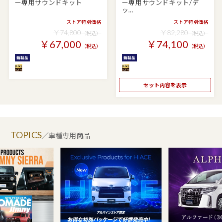
ー専用サウンドキット
ー専用サウンドキット/デ
ッ…
ストア特別価格
ストア特別価格
￥74,800
￥82,280
（税込）
（税込）
￥67,000
￥74,100
（税込）
（税込）
セット内容を表示
TOPICS
／車種専用商品