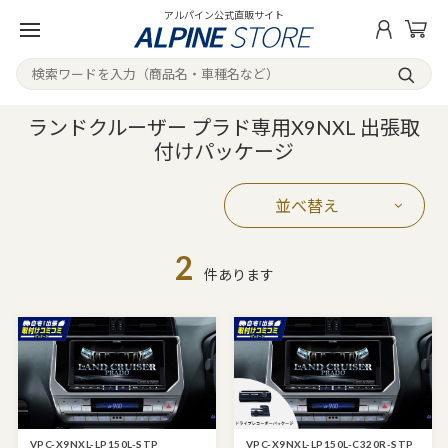
アルパイン公式直販サイト
ランドクルーザー プラド専用X9NXL 出張取
付けパッケージ
並べ替え
2
件あります
VPC-X9NXL-LP150L-STP
VPC-X9NXL-LP150L-C320R-STP