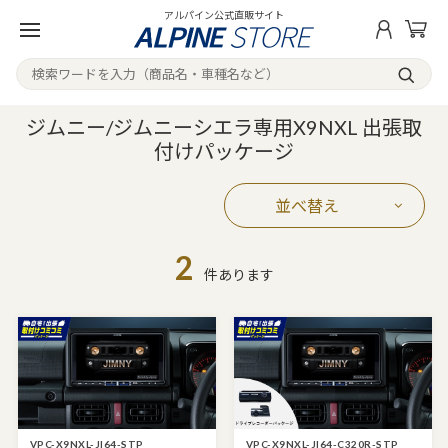
アルパイン公式直販サイト
ジムニー/ジムニーシエラ専用X9NXL 出張取
付けパッケージ
並べ替え
2
件あります
VPC-X9NXL-JI64-STP
VPC-X9NXL-JI64-C320R-STP