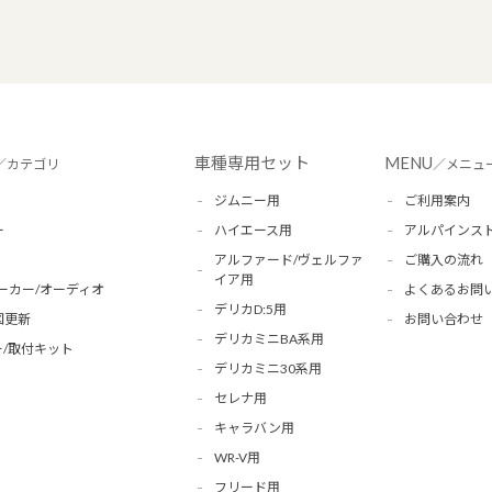
車種専用セット
MENU
／カテゴリ
／メニュ
ジムニー用
ご利用案内
ー
ハイエース用
アルパインス
アルファード/ヴェルファ
ご購入の流れ
イア用
ーカー/オーディオ
よくあるお問
デリカD:5用
図更新
お問い合わせ
デリカミニBA系用
/取付キット
デリカミニ30系用
セレナ用
キャラバン用
WR-V用
フリード用