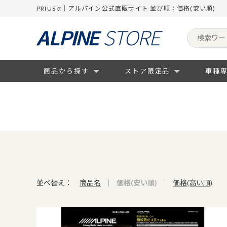
PRIUS α｜アルパイン公式直販サイト 並び順：価格(安い順)
商品から探す
ストア限定品
車種
並べ替え：
商品名
価格(安い順)
価格(高い順)