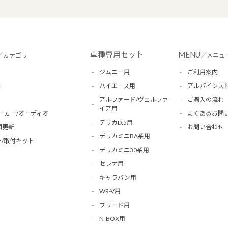
車種専用セット
MENU
／カテゴリ
／メニュ
ジムニー用
ご利用案内
ー
ハイエース用
アルパインス
アルファード/ヴェルファ
ご購入の流れ
イア用
ーカー/オーディオ
よくあるお問
デリカD:5用
図更新
お問い合わせ
デリカミニBA系用
/取付キット
デリカミニ30系用
セレナ用
キャラバン用
WR-V用
フリード用
N-BOX用