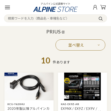
アルパイン公式直販サイト
PRIUS α
並べ替え
10
件あります
KCU-Y620HU
KAE-EX9Z-AR
2020年製以降アルパインカ
EX9NX / EX9Z / EX9V /