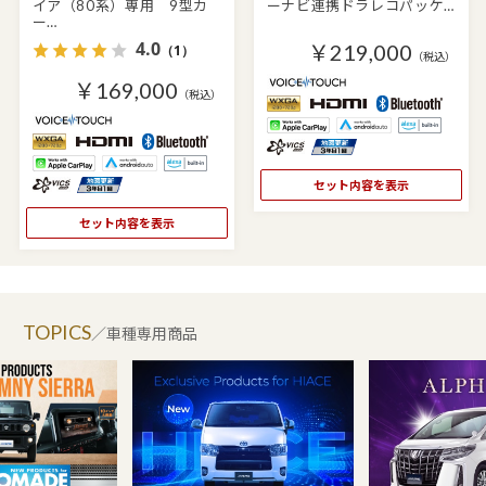
イア（80系）専用 9型カ
ーナビ連携ドラレコパッケ…
ー…
4.0
￥219,000
（1）
（税込）
￥169,000
（税込）
セット内容を表示
セット内容を表示
TOPICS
／車種専用商品