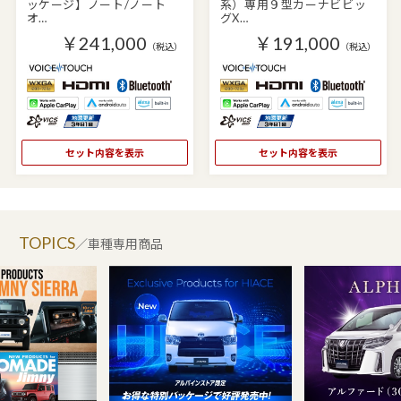
ッケージ】ノート/ノート
系）専用９型カーナビビッ
オ…
グX…
￥241,000
￥191,000
（税込）
（税込）
セット内容を表示
セット内容を表示
TOPICS
／車種専用商品