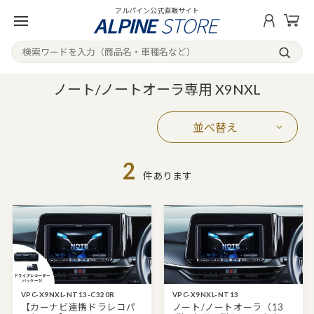
アルパイン公式直販サイト
ノート/ノートオーラ専用 X9NXL
並べ替え
2
件あります
VPC-X9NXL-NT13-C320R
VPC-X9NXL-NT13
【カーナビ連携ドラレコパ
ノート/ノートオーラ（13