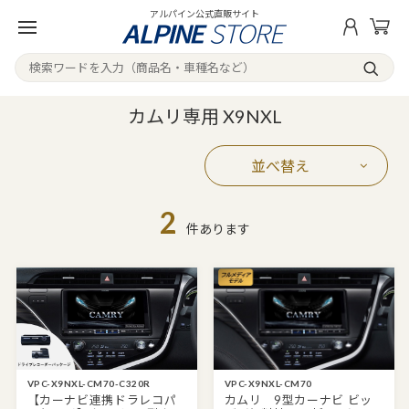
アルパイン公式直販サイト
カムリ専用 X9NXL
並べ替え
2
件あります
VPC-X9NXL-CM70-C320R
VPC-X9NXL-CM70
【カーナビ連携ドラレコパ
カムリ 9型カーナビ ビッ