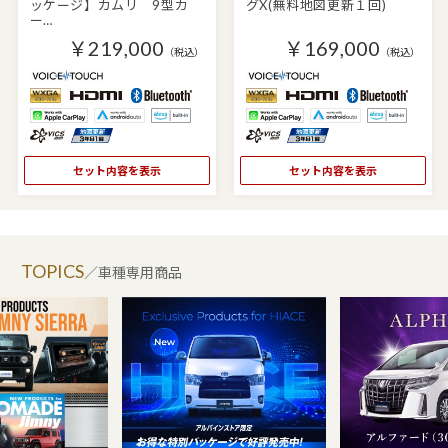
ッケージ】カムリ 9型カ
グX(無料地図更新１回)
ー…
￥219,000
￥169,000
（税込）
（税込）
セット内容を表示
セット内容を表示
TOPICS
／車種専用商品