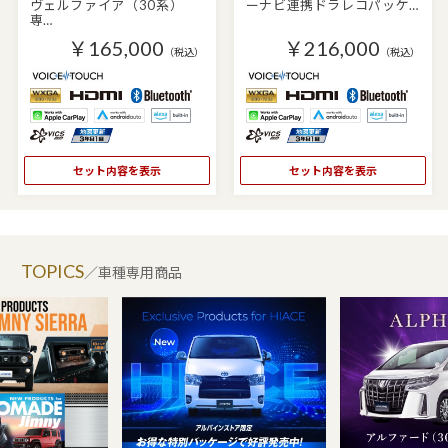
ヴェルファイア（30系）
ーナビ連携ドラレコパッケ…
専…
￥165,000
￥216,000
（税込）
（税込）
セット内容を表示
セット内容を表示
TOPICS
／車種専用商品