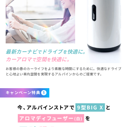
最新カーナビ
ドライブ
快適に。
で
を
カーアロマ
空間
快適に。
で
を
お客様の春のカーライフをより素敵な時間にするために。
快適なドライブ
と心地よい車内空間を実現する
アルパインからのご提案です。
キャンペーン特典