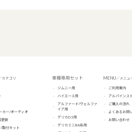
車種専用セット
MENU
／カテゴリ
／メニュ
ジムニー用
ご利用案内
ー
ハイエース用
アルパインス
アルファード/ヴェルファ
ご購入の流れ
イア用
ーカー/オーディオ
よくあるお問
デリカD:5用
図更新
お問い合わせ
デリカミニBA系用
/取付キット