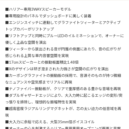
■ハリアー専用3WAYスピーカーモデル
■専用設計のパネルでダッシュボードに美しく装着
■エンジンスイッチに連動してグラファイトツィーターとアクティブ
トップカバーがリフトアップ
■リフトアップと同時にブルーLEDのイルミネーションで、オーナーに
優しく上品な空間を演出
■ツィーターから放出される音が円錐の側面にあたり、音の広がりが
感じられる上質な車内音響空間を実現
■17cmスピーカーとの振動板面積比1.48倍
■Xのデザインは研ぎ澄まされた力強さが空間の広がりを演出
■カーボングラファイトの振動版の採用で、音源そのものが持つ微細
なニュアンスや空気感までリアルに再現
■ナノファイバー振動板が、クリアで重厚感のある豊かな音場を再現
■ダブルギャザードエッジにより、大入力時に起こるエッジの変形/突
っ張りを排除し、理想的な振幅特性を実現
■超高密度ラジアルリングマグネットが、芯の太い迫力の低音域を再
現
■大入力に余裕で応える、大型35mm径ボイスコイル
■オーナーの心を刺激するハリアー専用専用オープニング画面と音響