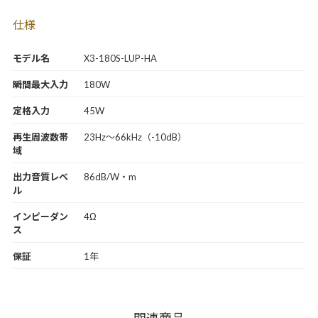
仕様
モデル名
X3-180S-LUP-HA
瞬間最大入力
180W
定格入力
45W
再生周波数帯
23Hz～66kHz（-10dB）
域
出力音質レベ
86dB/W・m
ル
インピーダン
4Ω
ス
保証
1年