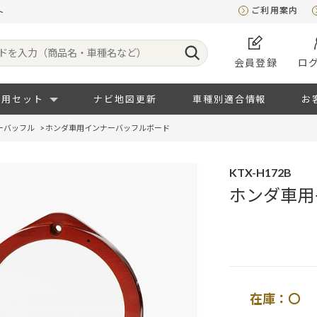
ご利用案内
ト
会員登録
ロ
専用セット
ナビ地図更新
車種別適合情報
お
ーバッフル
>
ホンダ車用インナーバッフルボード
KTX-H172B
ホンダ車用
在庫：〇 