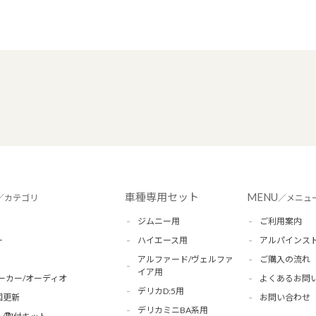
車種専用セット
MENU
／カテゴリ
／メニュ
ジムニー用
ご利用案内
ー
ハイエース用
アルパインス
アルファード/ヴェルファ
ご購入の流れ
イア用
ーカー/オーディオ
よくあるお問
デリカD:5用
図更新
お問い合わせ
デリカミニBA系用