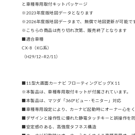
と車種専用取付キットパッケージ
※2023年度版地図データとなります
※2026年度版地図データまで、無償で地図更新が可能で
※こちらの商品は売り切れ次第、販売終了となります
■適合車種
CX-8（KG系）
（H29/12~R2/11）
■11型大画面カーナビ フローティングビッグX 11
※本製品は、車種専用取付キットが付属されています。
■本製品は、マツダ「360°ビュー･モニター」対応
■車種専用設定により、カーナビ起動時にオーナー心を
■デザインと操作性に優れた静電タッチキーと誤操作を
■安定感のある、高強度タフネス構造