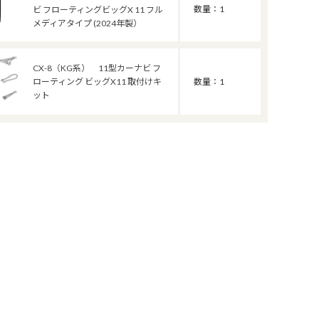
数量：1
ビ フローティングビッグX 11 フル
メディアタイプ (2024年製）
CX-8（KG系） 11型カーナビ フ
ローティング ビッグX11 取付けキ
数量：1
ット