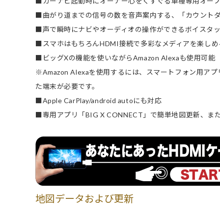
■カーナビ起動時にオーナー心をくすぐる車種専用オー
■曲がり道までの信号の数を音声案内する、「カウント
■声で瞬時にナビやオーディオの操作ができるボイスタッ
■スマホはもちろんHDMI接続で多彩なメディアを楽しめ
■ビッグXの機能を使いながらAmazon Alexaも使用可能
※Amazon Alexaを使用するには、スマートフォン用アプ
た端末が必要です。
■Apple CarPlay/android autoにも対応
■専用アプリ「BIG X CONNECT」で簡単地図更新
地図データおよび更新