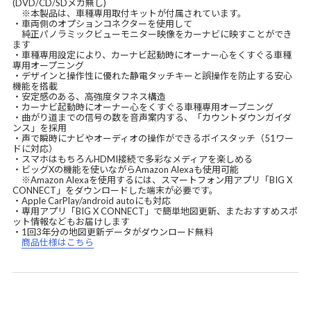
(DVD/CD/SDメカ無し)
※本製品は、車種専用取付キットが付属されています。
・車両側のオプションコネクターを使用して
純正パノラミックビューモニター映像をカーナビに映すことができ
ます
・車種専用設定により、カーナビ起動時にオーナー心をくすぐる車種
専用オープニング
・デザインと操作性に優れた静電タッチキーと誤操作を防止する安心
機能を搭載
・安定感のある、高強度タフネス構造
・カーナビ起動時にオーナー心をくすぐる車種専用オープニング
・曲がり道までの信号の数を音声案内する、「カウントダウンガイダ
ンス」を採用
・声で瞬時にナビやオーディオの操作ができるボイスタッチ（51ワー
ドに対応）
・スマホはもちろんHDMI接続で多彩なメディアを楽しめる
・ビッグXの機能を使いながらAmazon Alexaも使用可能
※Amazon Alexaを使用するには、スマートフォン用アプリ「BIG X
CONNECT」をダウンロードした端末が必要です。
・Apple CarPlay/android autoにも対応
・専用アプリ「BIG X CONNECT」で簡単地図更新、またおすすめスポ
ット情報などもお届けします
・1回3年分の地図更新データがダウンロード無料
商品仕様はこちら