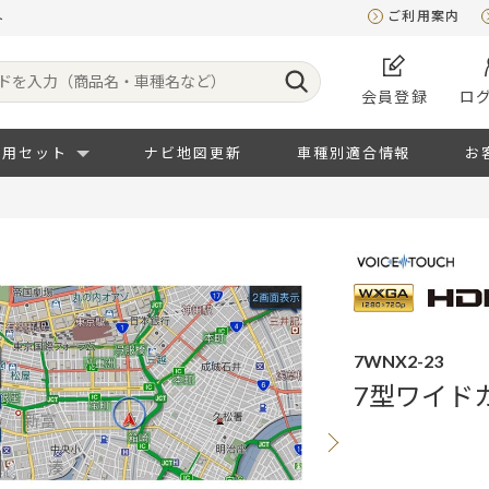
ご利用案内
ト
会員登録
ロ
専用セット
ナビ地図更新
車種別適合情報
お
7WNX2-23
7型ワイドカ