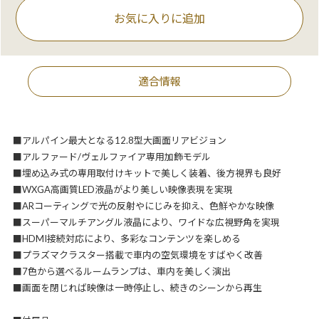
お気に入りに追加
適合情報
■アルパイン最大となる12.8型大画面リアビジョン
■アルファード/ヴェルファイア専用加飾モデル
■埋め込み式の専用取付けキットで美しく装着、後方視界も良好
■WXGA高画質LED液晶がより美しい映像表現を実現
■ARコーティングで光の反射やにじみを抑え、色鮮やかな映像
■スーパーマルチアングル液晶により、ワイドな広視野角を実現
■HDMI接続対応により、多彩なコンテンツを楽しめる
■プラズマクラスター搭載で車内の空気環境をすばやく改善
■7色から選べるルームランプは、車内を美しく演出
■画面を閉じれば映像は一時停止し、続きのシーンから再生