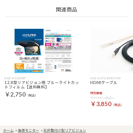
関連商品
KAE-R1200BF
ACE-OUT-610RV-5M
12.8型リアビジョン用 ブルーライトカッ
HDMIケーブル
トフィルム【送料無料】
￥2,750
特別価格
（税込）
￥4,950
（税込）
￥3,850
（税込）
ホーム
>
後席モニター
>
天井取付け型リアビジョン