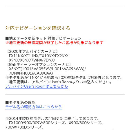
対応ナビゲーションを確認する
■地図データ更新キット 対象ナビゲーション
※地図更新の無償期間が終了したお客様が対象になります
【2020年アルパインカーナビ】
EX11NX/XF11NX/EX10NX/EX9NX/
X9NX/X8NX/7WNX/7DNX/
【純正ディーラーオプションカーナビ】
X8NXF(H0016VA095VV/H0016VA096WW)/
7DNXF(H0016CA090AA)
※モデル名が”TNX-”から始まる2020年製モデルは対象外となります。
地図更新は、アルパインUser’s Roomよりお申込みください。
アルパインUser's Roomはこちらから
■モデル名の確認
モデル名の確認方法はこちらから
※2014年製以前モデルの地図更新は終了しております。
EX1000/900/009V/800シリーズ、X900/800シリーズ、
700W/700Dシリーズ、