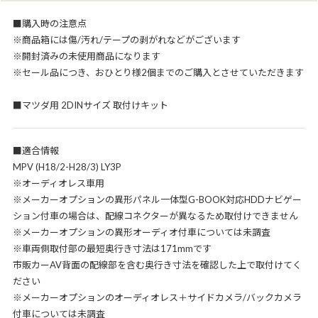
■購入時の注意点
※商品箱には傷/汚れ/テープの剥がれなどがございます
※開封済みの未使用商品になります
※セール品につき、おひとり様2個までのご購入とさせていただきます
■マツダ用 2DINサイズ 取付けキット
■適合情報
MPV (H18/2-H28/3) LY3P
※オーディオレス車用
※メーカーオプションの異形パネル一体型G-BOOK対応HDDナビゲー
ション付車の場合は、配線コネクターが異なるため取付けできません
※メーカーオプションの異形オーディオ付車については未調査
※車両側取付部の最短奥行き寸法は171mmです
市販カーAV背面の配線部を含む奥行き寸法を確認した上で取付けてく
ださい
※メーカーオプションのオーディオレス＋サイドカメラ/バックカメラ
付車については未調査