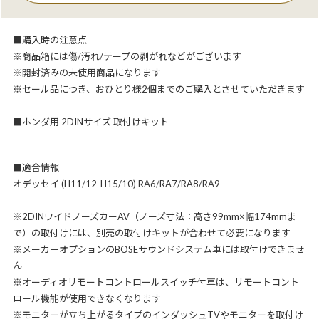
■購入時の注意点
※商品箱には傷/汚れ/テープの剥がれなどがございます
※開封済みの未使用商品になります
※セール品につき、おひとり様2個までのご購入とさせていただきます
■ホンダ用 2DINサイズ 取付けキット
■適合情報
オデッセイ (H11/12-H15/10) RA6/RA7/RA8/RA9
※2DINワイドノーズカーAV（ノーズ寸法：高さ99mm×幅174mmま
で）の取付けには、別売の取付けキットが合わせて必要になります
※メーカーオプションのBOSEサウンドシステム車には取付けできませ
ん
※オーディオリモートコントロールスイッチ付車は、リモートコント
ロール機能が使用できなくなります
※モニターが立ち上がるタイプのインダッシュTVやモニターを取付け