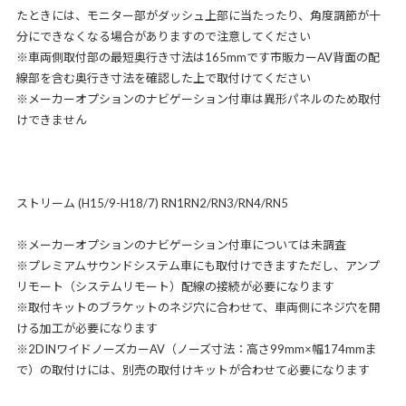
たときには、モニター部がダッシュ上部に当たったり、角度調節が十
分にできなくなる場合がありますので注意してください
※車両側取付部の最短奥行き寸法は165mmです市販カーAV背面の配
線部を含む奥行き寸法を確認した上で取付けてください
※メーカーオプションのナビゲーション付車は異形パネルのため取付
けできません
ストリーム (H15/9-H18/7) RN1RN2/RN3/RN4/RN5
※メーカーオプションのナビゲーション付車については未調査
※プレミアムサウンドシステム車にも取付けできますただし、アンプ
リモート（システムリモート）配線の接続が必要になります
※取付キットのブラケットのネジ穴に合わせて、車両側にネジ穴を開
ける加工が必要になります
※2DINワイドノーズカーAV（ノーズ寸法：高さ99mm×幅174mmま
で）の取付けには、別売の取付けキットが合わせて必要になります