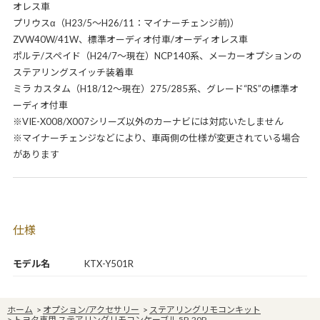
オレス車
プリウスα（H23/5～H26/11：マイナーチェンジ前)）
ZVW40W/41W、標準オーディオ付車/オーディオレス車
ポルテ/スペイド（H24/7～現在）NCP140系、メーカーオプションの
ステアリングスイッチ装着車
ミラ カスタム（H18/12～現在）275/285系、グレード“RS”の標準オ
ーディオ付車
※VIE-X008/X007シリーズ以外のカーナビには対応いたしません
※マイナーチェンジなどにより、車両側の仕様が変更されている場合
があります
仕様
モデル名
KTX-Y501R
ホーム
>
オプション/アクセサリー
>
ステアリングリモコンキット
>
トヨタ車用 ステアリングリモコンケーブル 5P-20P