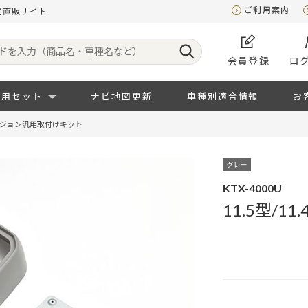
ご利用案内
式直販サイト
会員登録
ロ
専用セット
ナビ地図更新
車種別適合情報
お
リアビジョン汎用取付けキット
KTX-4000U
11.5型/