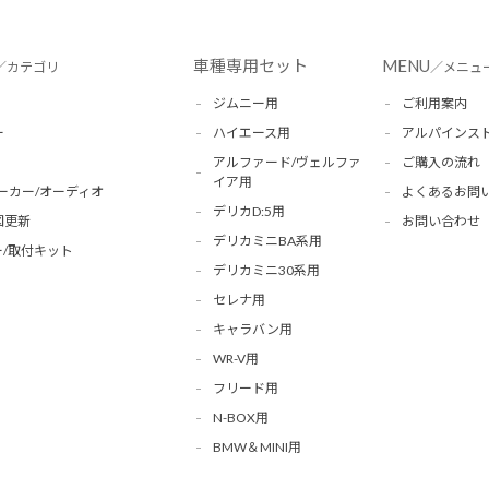
車種専用セット
MENU
／カテゴリ
／メニュ
ジムニー用
ご利用案内
ー
ハイエース用
アルパインス
アルファード/ヴェルファ
ご購入の流れ
イア用
ーカー/オーディオ
よくあるお問
デリカD:5用
図更新
お問い合わせ
デリカミニBA系用
/取付キット
デリカミニ30系用
セレナ用
キャラバン用
WR-V用
フリード用
N-BOX用
BMW＆MINI用