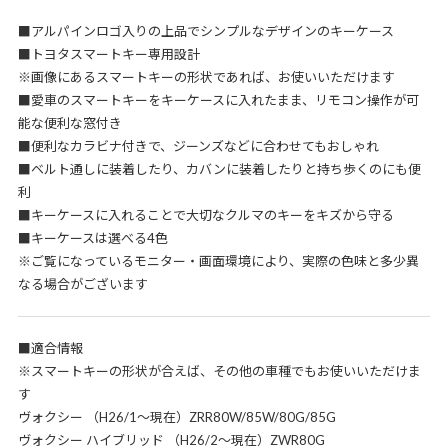
■アルパインロゴ入りの上品でシンプルなデザインのキーケース
■トヨタスマートキー専用設計
※画像にあるスマートキーの形状であれば、お使いいただけます
■愛車のスマートキーをキーケースに入れたまま、リモコン操作が可
能な便利な窓付き
■便利なカラビナ付きで、ジーンズなどに合わせてもおしゃれ
■ベルト通しに装着したり、カバンに装着したりと持ち歩くのにも便
利
■キーケースに入れることで大切なクルマのキーをキズから守る
■キーケースは選べる4色
※ご覧になっているモニター・画面環境により、実際の色味と多少異
なる場合がございます
■適合情報
※スマートキーの形状が合えば、その他の車種でもお使いいただけま
す
ヴォクシー （H26/1～現在）ZRR80W/85W/80G/85G
ヴォクシー ハイブリッド （H26/2～現在）ZWR80G