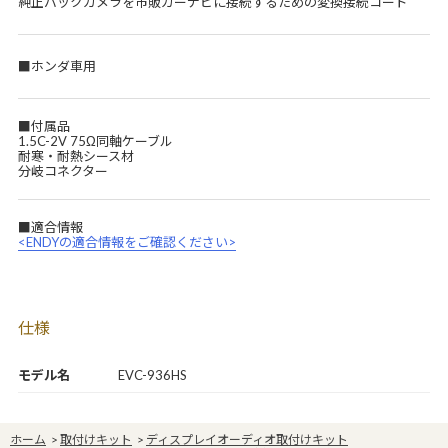
純正バックカメラを市販カーナビに接続するための変換接続コード
■ホンダ車用
■付属品
1.5C-2V 75Ω同軸ケーブル
耐寒・耐熱シース材
分岐コネクター
■適合情報
<ENDYの適合情報をご確認ください>
仕様
モデル名
EVC-936HS
ホーム
>
取付けキット
>
ディスプレイオーディオ取付けキット