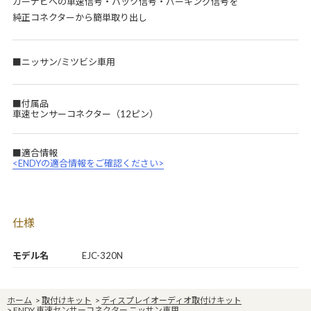
カーナビへの車速信号・バック信号・パーキング信号を
純正コネクターから簡単取り出し
■ニッサン/ミツビシ車用
■付属品
車速センサーコネクター（12ピン）
■適合情報
<ENDYの適合情報をご確認ください>
仕様
モデル名
EJC-320N
ホーム
>
取付けキット
>
ディスプレイオーディオ取付けキット
>
ENDY 車速センサーコネクター ニッサン車用