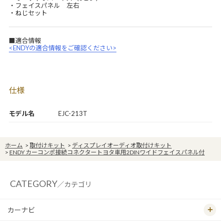
・フェイスパネル 左右
・ねじセット
■適合情報
<ENDYの適合情報をご確認ください>
仕様
モデル名
EJC-213T
ホーム
>
取付けキット
>
ディスプレイオーディオ取付けキット
>
ENDY カーコンポ接続コネクタートヨタ車用2DINワイドフェイスパネル付
CATEGORY
／カテゴリ
カーナビ