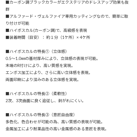
■カーボン調ブラックカラーがエクステリアのドレスアップ効果も抜
群
■アルファード・ヴェルファイア専用カッティングなので、簡単に取
り付けが可能
■ハイボスカル(カーボン調)で、高級感を表現
■装着時間（目安）： 約１分（1ケ所）× 4ケ所
■ハイボスカルの特長①（立体感）
0.5～1.0㎜の基材厚みにより、立体感の表現が可能。
末端のR付けにより、高い質感を実現。
エンボス加工により、さらに高い立体感を表現。
両面印刷により深みのある立体感を実現。
■ハイボスカルの特長②（柔軟性）
2次、3次曲面に良く追従し、剥がれにくい。
■ハイボスカルの特長③（意匠自由度）
多色化、色合わせが可能の為、高い質感の表現が可能。
金属加工により耐薬品性の高い金属感のある意匠を表現。