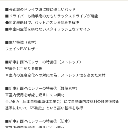
■長距離のドライブ時に腰に優しいパッド
■ドライバーも助手席の方もリラックスドライブが可能
●固定機能付で、パットがズレる悩みを解決
■車室内空間を損ねないスタイリッシュなデザイン
■生地特徴（素材）
フェイクPVCレザー
■新車計画PVCレザーの特長①（ストレッチ）
密着性と手触りを重視
車室内の温度変化への対応の為、ストレッチ性を高めた素材
■新車計画PVCレザーの特長②（難焼素材）
車室内使用を考慮し燃えにくい素材
※JABIA（日本自動車車体工業会）にて自動車内装材料の難燃性技術
基準において『不燃性』という高い基準を取得
■新車計画PVCレザーの特長②（防水）
車室内使用を考慮し燃えにくい素材