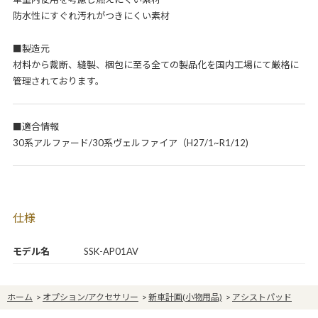
防水性にすぐれ汚れがつきにくい素材
■製造元
材料から裁断、縫製、梱包に至る全ての製品化を国内工場にて厳格に
管理されております。
■適合情報
30系アルファード/30系ヴェルファイア（H27/1~R1/12)
仕様
モデル名
SSK-AP01AV
ホーム
>
オプション/アクセサリー
>
新車計画(小物用品)
>
アシストパッド