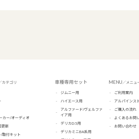
車種専用セット
MENU
／カテゴリ
／メニュ
ジムニー用
ご利用案内
ー
ハイエース用
アルパインス
アルファード/ヴェルファ
ご購入の流れ
イア用
ーカー/オーディオ
よくあるお問
デリカD:5用
図更新
お問い合わせ
デリカミニBA系用
/取付キット