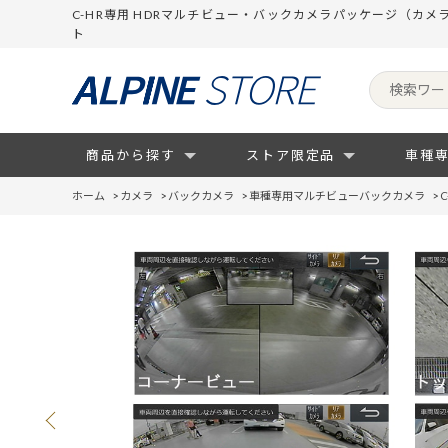
C-HR専用 HDRマルチビュー・バックカメラパッケージ（カ
ト
商品から探す
ストア限定品
車種
ホーム
>
カメラ
>
バックカメラ
>
車種専用マルチビューバックカメラ
>