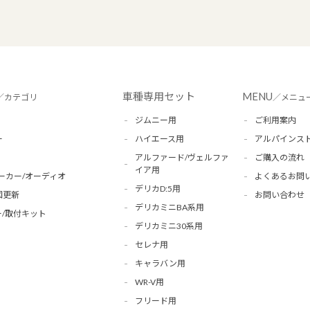
車種専用セット
MENU
／カテゴリ
／メニュ
ジムニー用
ご利用案内
ー
ハイエース用
アルパインス
アルファード/ヴェルファ
ご購入の流れ
イア用
ーカー/オーディオ
よくあるお問
デリカD:5用
図更新
お問い合わせ
デリカミニBA系用
/取付キット
デリカミニ30系用
セレナ用
キャラバン用
WR-V用
フリード用