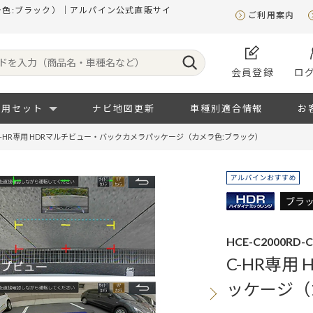
メラ色:ブラック）｜アルパイン公式直販サイ
ご利用案内
会員登録
ロ
専用セット
ナビ地図更新
車種別適合情報
お
C-HR専用 HDRマルチビュー・バックカメラパッケージ（カメラ色:ブラック）
HCE-C2000RD-
C-HR専用
ッケージ（