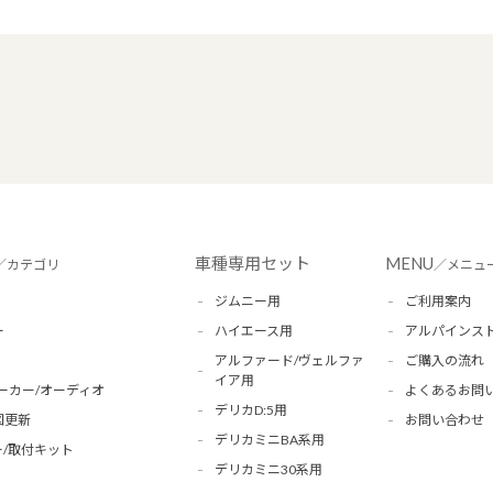
車種専用セット
MENU
／カテゴリ
／メニュ
ジムニー用
ご利用案内
ー
ハイエース用
アルパインス
アルファード/ヴェルファ
ご購入の流れ
イア用
ーカー/オーディオ
よくあるお問
デリカD:5用
図更新
お問い合わせ
デリカミニBA系用
/取付キット
デリカミニ30系用