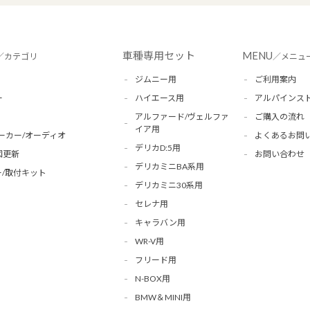
車種専用セット
MENU
／カテゴリ
／メニュ
ジムニー用
ご利用案内
ー
ハイエース用
アルパインス
アルファード/ヴェルファ
ご購入の流れ
イア用
ーカー/オーディオ
よくあるお問
デリカD:5用
図更新
お問い合わせ
デリカミニBA系用
/取付キット
デリカミニ30系用
セレナ用
キャラバン用
WR-V用
フリード用
N-BOX用
BMW＆MINI用