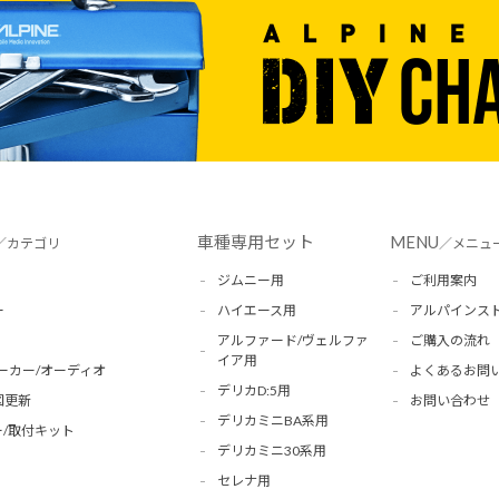
車種専用セット
MENU
／カテゴリ
／メニュ
ジムニー用
ご利用案内
ー
ハイエース用
アルパインス
アルファード/ヴェルファ
ご購入の流れ
イア用
ーカー/オーディオ
よくあるお問
デリカD:5用
図更新
お問い合わせ
デリカミニBA系用
/取付キット
デリカミニ30系用
セレナ用