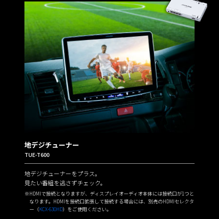
地デジチューナー
TUE-T600
地デジチューナーをプラス。
見たい番組を逃さずチェック。
※HDMIで接続となりますが、ディスプレイオーディオ本体には接続口が1つと
なります。HDMIを接続口拡張して接続する場合には、別売のHDMIセレクタ
ー（
KCX-630HD
）をご使用ください。