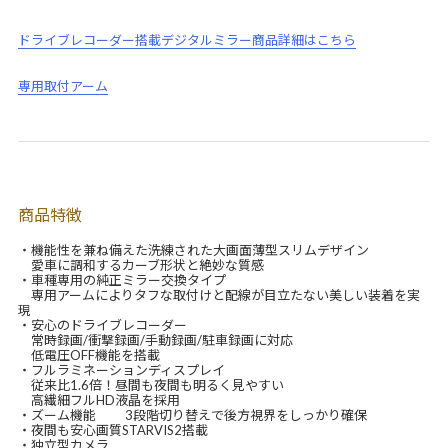
ドライブレコーダー搭載デジタルミラー商品詳細はこちら
専用取付アーム
商品特徴
・機能性を兼ね備えた洗練された大画面薄型スリムデザイン
愛車に調和するカーブ形状と絶妙な質感
・車種専用の純正ミラー交換タイプ
専用アームによりタフな取付けと配線が目立たない美しい装着を実
現
・安心のドライブレコーダー
常時録画/衝撃録画/手動録画/駐車録画に対応
低電圧OFF機能を搭載
・フルラミネーションディスプレイ
従来比1.6倍！昼間も夜間も明るく見やすい
高繊細フルHD液晶を採用
・ズーム機能 3段階切り替えで後方視界をしっかり確保
・夜間も安心画質STARVIS2搭載
・独立型カメラ