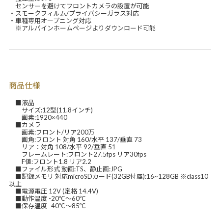
センサーを避けてフロントカメラの設置が可能
・スモークフィルム/プライバシーガラス対応
・車種専用オープニング対応
※アルパインホームページよりダウンロード可能
商品仕様
■液晶
サイズ:12型(11.8インチ)
画素:1920×440
■カメラ
画素:フロント/リア200万
画角:フロント 対角 160/水平 137/垂直 73
リア：対角 108/水平 92/垂直 51
フレームレート:フロント27.5fps リア30fps
F値:フロント1.8 リア2.2
■ファイル形式 動画:TS、静止画:JPG
■記録メモリ 対応microSDカード(32GB付属):16~128GB ※class10
以上
■電源電圧 12V (定格 14.4V)
■動作温度 -20℃～60℃
■保存温度 -40℃～85℃