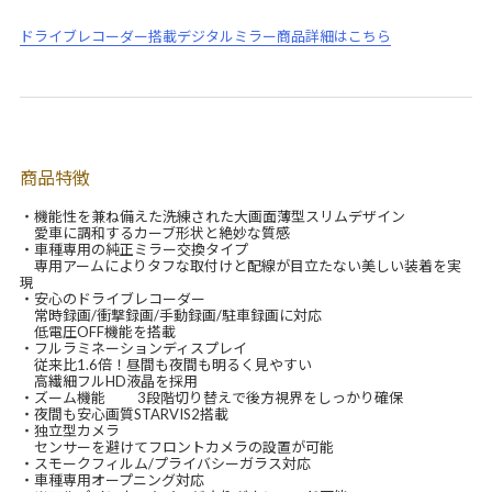
ドライブレコーダー搭載デジタルミラー商品詳細はこちら
商品特徴
・機能性を兼ね備えた洗練された大画面薄型スリムデザイン
愛車に調和するカーブ形状と絶妙な質感
・車種専用の純正ミラー交換タイプ
専用アームによりタフな取付けと配線が目立たない美しい装着を実
現
・安心のドライブレコーダー
常時録画/衝撃録画/手動録画/駐車録画に対応
低電圧OFF機能を搭載
・フルラミネーションディスプレイ
従来比1.6倍！昼間も夜間も明るく見やすい
高繊細フルHD液晶を採用
・ズーム機能 3段階切り替えで後方視界をしっかり確保
・夜間も安心画質STARVIS2搭載
・独立型カメラ
センサーを避けてフロントカメラの設置が可能
・スモークフィルム/プライバシーガラス対応
・車種専用オープニング対応