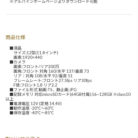
※アルパインホームページよりダウンロード可能
商品仕様
■液晶
サイズ:12型(11.8インチ)
画素:1920×440
■カメラ
画素:フロント/リア200万
画角:フロント 対角 160/水平 137/垂直 73
リア：対角 108/水平 92/垂直 51
フレームレート:フロント27.5fps リア30fps
F値:フロント1.8 リア2.2
■ファイル形式 動画:TS、静止画:JPG
■記録メモリ 対応microSDカード(64GB付属):16~128GB ※class10
以上
■電源電圧 12V (定格 14.4V)
■動作温度 -20℃～60℃
■保存温度 -40℃～85℃