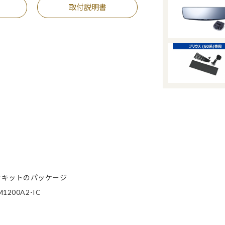
取付説明書
付キットのパッケージ
00A2-IC