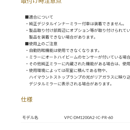
取付け時注意点
■適合について
・純正デジタルインナーミラー付車は装着できません。
・製品取り付け部周辺にオプション等が取り付けられてい
製品を装着できない場合があります。
■使用上のご注意
・自動防眩機能は使用できなくなります。
・ミラーにオートハイビームのセンサーが付いている場合
・その他純正ミラーに内蔵された機能がある場合は、使用
・使用環境によっては荷室に積んである物や、
ハイマウントストップランプの光がリアガラスに映り込
デジタルミラーに表示される場合があります。
仕様
モデル名
VPC-DM1200A2-IC-PR-60