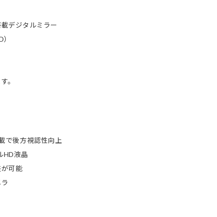
搭載デジタルミラー
D）
。
ます。
M搭載で後方視認性向上
ルHD液晶
整が可能
メラ