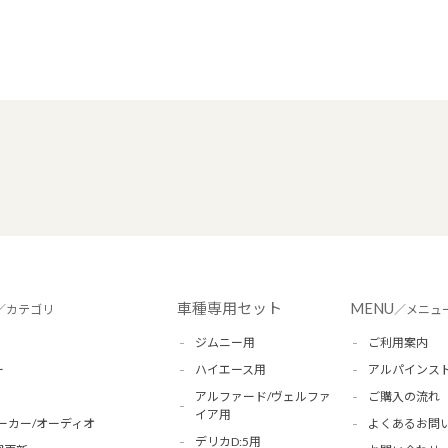
車種専用セット
MENU
／カテゴリ
／メニュ
ジムニー用
ご利用案内
ー
ハイエース用
アルパインス
アルファード/ヴェルファ
ご購入の流れ
イア用
ーカー/オーディオ
よくあるお問
デリカD:5用