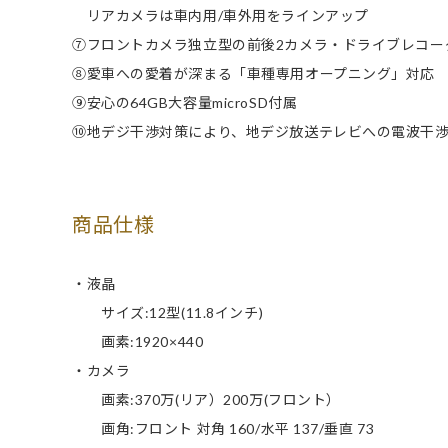
リアカメラは車内用/車外用をラインアップ
⑦フロントカメラ独立型の前後2カメラ・ドライブレコー
⑧愛車への愛着が深まる「車種専用オープニング」対応
⑨安心の64GB大容量microSD付属
⑩地デジ干渉対策により、地デジ放送テレビへの電波干
商品仕様
・液晶
サイズ:12型(11.8インチ)
画素:1920×440
・カメラ
画素:370万(リア）200万(フロント）
画角:フロント 対角 160/水平 137/垂直 73