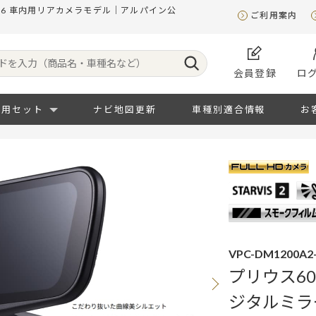
26 車内用リアカメラモデル｜アルパイン公
ご利用案内
会員登録
ロ
専用セット
ナビ地図更新
車種別適合情報
お
VPC-DM1200A2-
プリウス6
ジタルミラ