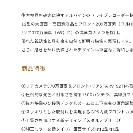
後方視界を確実に映すアルパインのドライブレコーダー
12型の大画面・高画質液晶とフロント200万画素（フルH
/リア370万画素（WQHD）の高画質カメラを採用。
優れた視認性と昼も夜も自然で鮮明な映像を実現します
さらに磨きをかけ洗練されたデザインは車室内に調和し
商品特徴
①リアカメラ370万画素＆フロント/リアSTARVIS2T
②圧倒的な発色と明るさを誇る1500カンデラ、高輝度フ
③後方映像の５段階デジタルズームと上下左右の画角調
④スッキリとした取付けを実現するGPS内蔵フロントカ
⑤上質さを演出する新デザイン「メタルノブ仕上げ」
⑥純正ミラー交換タイプ。画面サイズは12型/10型