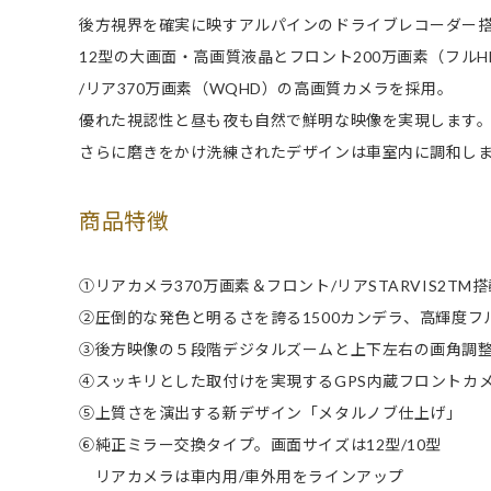
後方視界を確実に映すアルパインのドライブレコーダー
12型の大画面・高画質液晶とフロント200万画素（フルH
/リア370万画素（WQHD）の高画質カメラを採用。
優れた視認性と昼も夜も自然で鮮明な映像を実現します
さらに磨きをかけ洗練されたデザインは車室内に調和し
商品特徴
①リアカメラ370万画素＆フロント/リアSTARVIS2T
②圧倒的な発色と明るさを誇る1500カンデラ、高輝度フ
③後方映像の５段階デジタルズームと上下左右の画角調
④スッキリとした取付けを実現するGPS内蔵フロントカ
⑤上質さを演出する新デザイン「メタルノブ仕上げ」
⑥純正ミラー交換タイプ。画面サイズは12型/10型
リアカメラは車内用/車外用をラインアップ