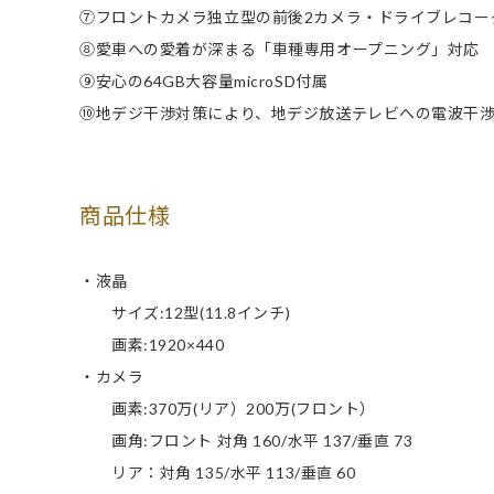
⑦フロントカメラ独立型の前後2カメラ・ドライブレコー
⑧愛車への愛着が深まる「車種専用オープニング」対応
⑨安心の64GB大容量microSD付属
⑩地デジ干渉対策により、地デジ放送テレビへの電波干
商品仕様
・液晶
サイズ:12型(11.8インチ)
画素:1920×440
・カメラ
画素:370万(リア）200万(フロント）
画角:フロント 対角 160/水平 137/垂直 73
リア：対角 135/水平 113/垂直 60