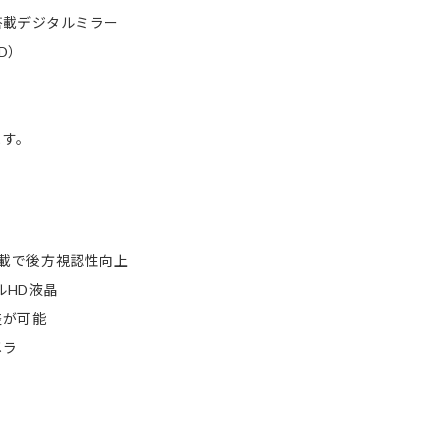
搭載デジタルミラー
D）
。
ます。
M搭載で後方視認性向上
ルHD液晶
整が可能
メラ