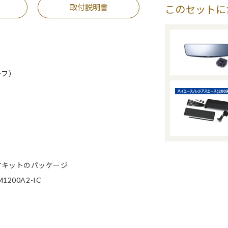
取付説明書
このセットに
ーフ）
付キットのパッケージ
00A2-IC