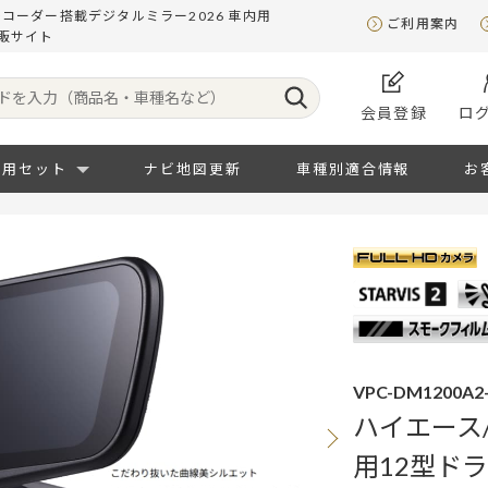
レコーダー搭載デジタルミラー2026 車内用
ご利用案内
販サイト
会員登録
ロ
専用セット
ナビ地図更新
車種別適合情報
お
VPC-DM1200A2-
ハイエース/
用12型ド