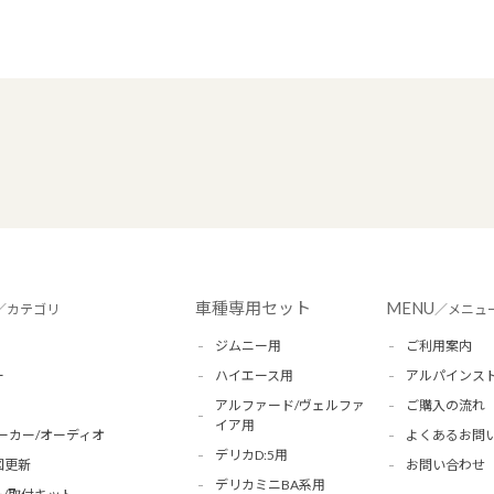
車種専用セット
MENU
／カテゴリ
／メニュ
ジムニー用
ご利用案内
ー
ハイエース用
アルパインス
アルファード/ヴェルファ
ご購入の流れ
イア用
ーカー/オーディオ
よくあるお問
デリカD:5用
図更新
お問い合わせ
デリカミニBA系用